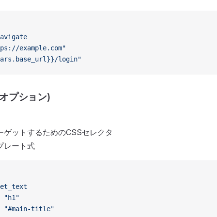
avigate
ps://example.com"
ars.base_url}}/login"
(オプション)
ーゲットするためのCSSセレクタ
プレート式
et_text
 
"h1"
 
"#main-title"