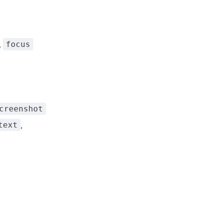
,
focus
creenshot
,
text