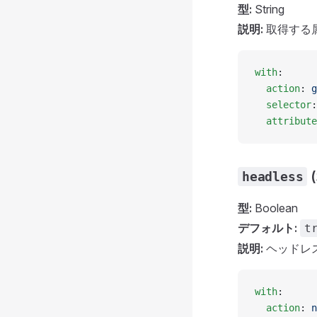
型:
String
説明:
取得する属性
with
:
  action
: 
g
  selector
:
  attribute
headless
型:
Boolean
デフォルト:
t
説明:
ヘッドレ
with
:
  action
: 
n