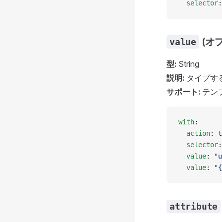
  selector
:
(オ
value
型:
String
説明:
タイプす
サポート:
テン
with
:
  action
: 
t
  selector
:
  value
: 
"u
  value
: 
"{
attribute