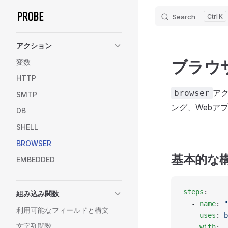
Search
K
Skip to content
Sidebar Navigation
アクション
ブラウ
変数
HTTP
アク
browser
SMTP
ング、Webア
DB
SHELL
BROWSER
基本的な
EMBEDDED
steps
:
組み込み関数
  - 
name
: 
"
利用可能なフィールドと構文
    uses
: 
b
文字列関数
    with
: