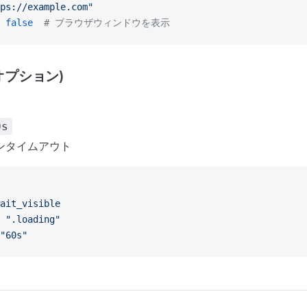
ps://example.com"
 
false
  # ブラウザウィンドウを表示
オプション)
0s
ンタイムアウト
ait_visible
 
".loading"
"60s"