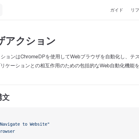
Main Navigati
ガイド
リ
ザアクション
ションはChromeDPを使用してWebブラウザを自動化し、テ
プリケーションとの相互作用のための包括的なWeb自動化機能
構文
Navigate to Website"
rowser