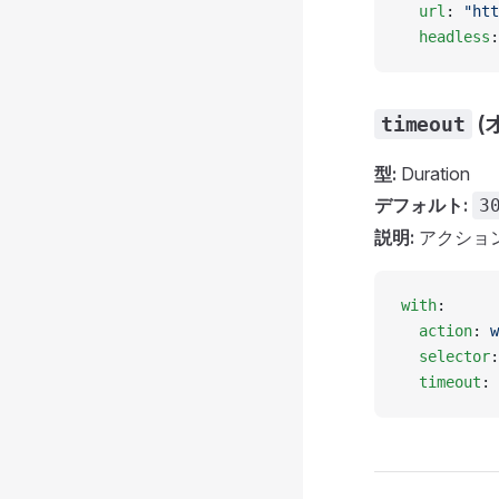
  url
: 
"htt
  headless
:
(
timeout
型:
Duration
デフォルト:
3
説明:
アクショ
with
:
  action
: 
w
  selector
:
  timeout
: 