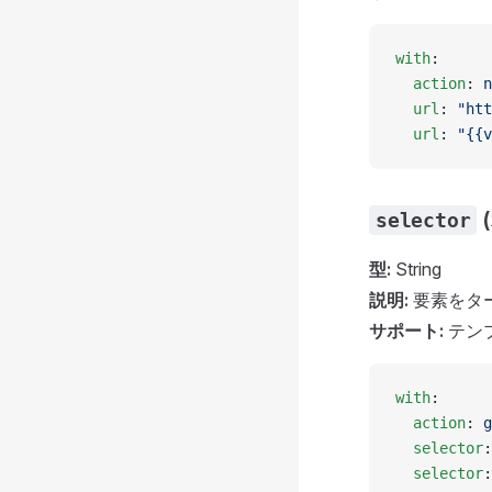
with
:
  action
: 
n
  url
: 
"htt
  url
: 
"{{v
selector
型:
String
説明:
要素をタ
サポート:
テン
with
:
  action
: 
g
  selector
:
  selector
: