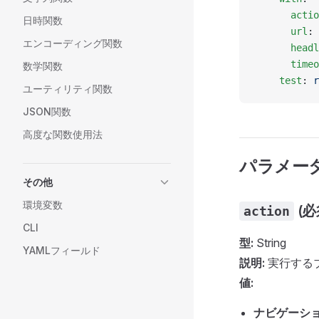
      actio
日時関数
      url
: 
エンコーディング関数
      headl
      timeo
数学関数
    test
: 
r
ユーティリティ関数
JSON関数
高度な関数使用法
パラメー
その他
環境変数
(必
action
CLI
型:
String
YAMLフィールド
説明:
実行する
値:
ナビゲーショ