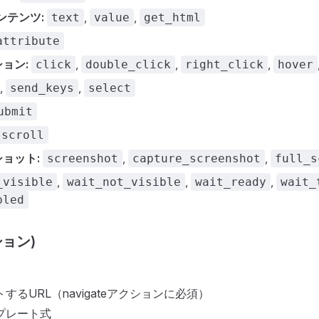
ンテンツ:
,
,
text
value
get_html
attribute
ョン:
,
,
,
click
double_click
right_click
hover
,
,
send_keys
select
ubmit
scroll
ョット:
,
,
screenshot
capture_screenshot
full_s
,
,
,
_visible
wait_not_visible
wait_ready
wait_
bled
ョン)
するURL（navigateアクションに必須）
プレート式