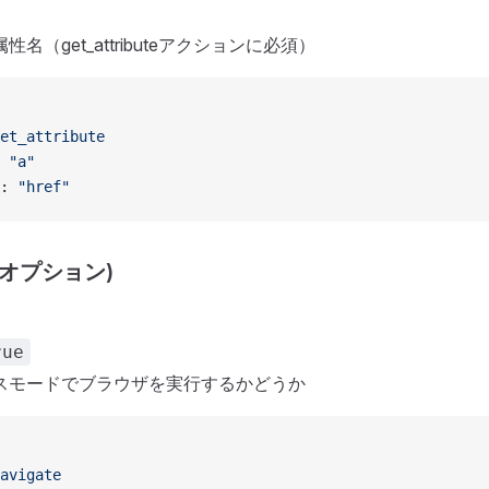
名（get_attributeアクションに必須）
et_attribute
 
"a"
: 
"href"
(オプション)
rue
スモードでブラウザを実行するかどうか
avigate