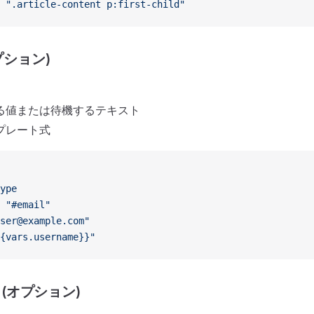
 
".article-content p:first-child"
プション)
る値または待機するテキスト
プレート式
ype
 
"#email"
ser@example.com"
{vars.username}}"
(オプション)