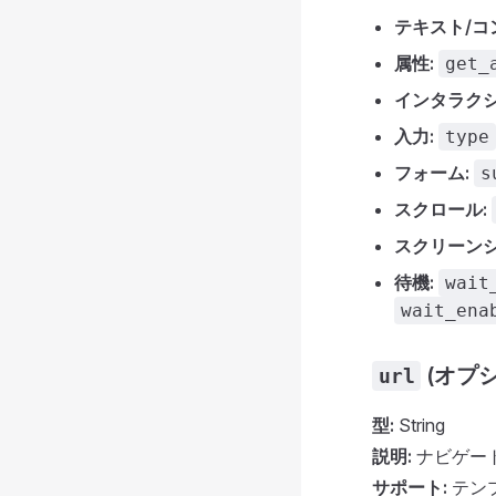
テキスト/コ
属性:
get_
インタラクシ
入力:
type
フォーム:
s
スクロール:
スクリーンシ
待機:
wait
wait_ena
(オプシ
url
型:
String
説明:
ナビゲート
サポート:
テン